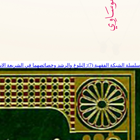
سلسلة الشبكة الفقهية (7): البلوغ والرشد وخصائصهما في الشريعة الإسلامية