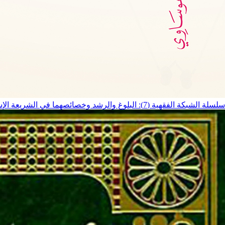
سلسلة الشبكة الفقهية (7): البلوغ والرشد وخصائصهما في الشريعة الإسلامية