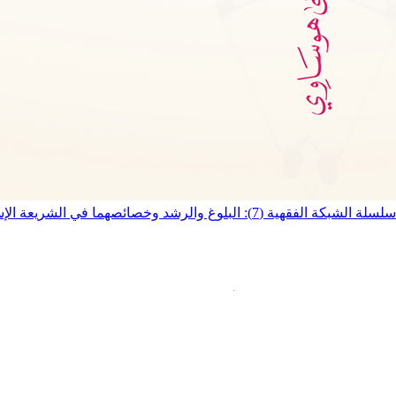
سلسلة الشبكة الفقهية (7): البلوغ والرشد وخصائصهما في الشريعة الإسلامية