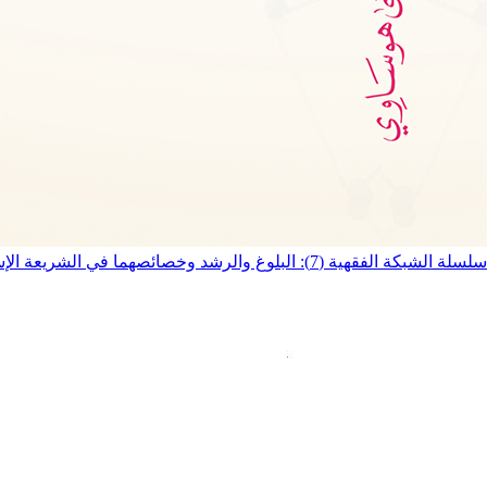
سلسلة الشبكة الفقهية (7): البلوغ والرشد وخصائصهما في الشريعة الإسلامية