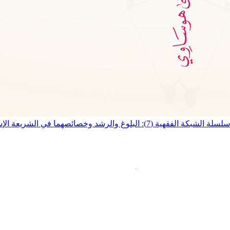
سلسلة الشبكة الفقهية (7): البلوغ والرشد وخصائصهما في الشريعة الإسلامية