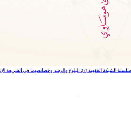
سلسلة الشبكة الفقهية (7): البلوغ والرشد وخصائصهما في الشريعة الإسلامية