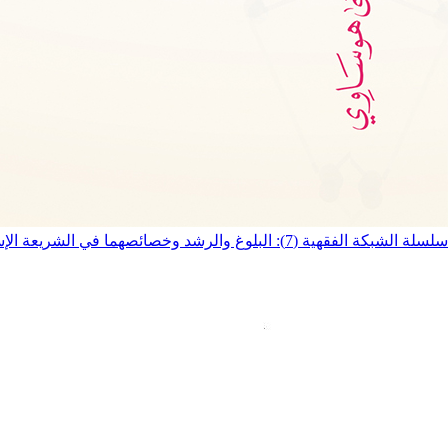
سلسلة الشبكة الفقهية (7): البلوغ والرشد وخصائصهما في الشريعة الإسلامية