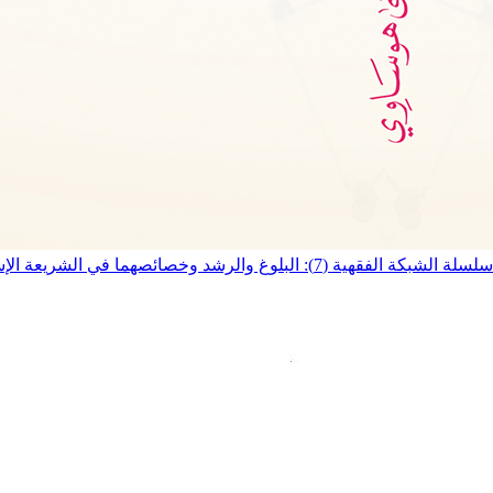
سلسلة الشبكة الفقهية (7): البلوغ والرشد وخصائصهما في الشريعة الإسلامية