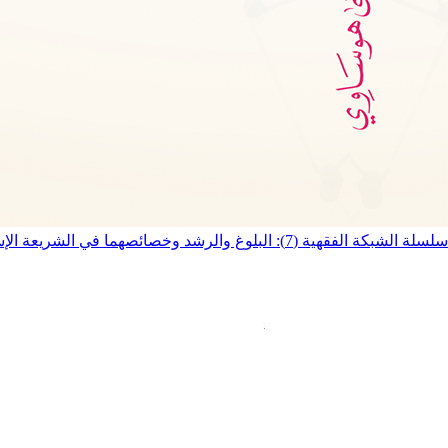
سلسلة الشبكة الفقهية (7): البلوغ والرشد وخصائصهما في الشريعة الإسلامية