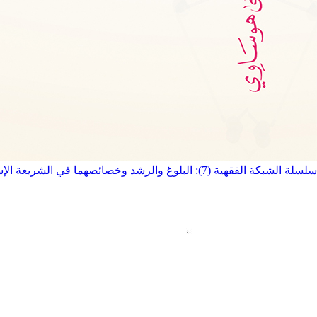
سلسلة الشبكة الفقهية (7): البلوغ والرشد وخصائصهما في الشريعة الإسلامية