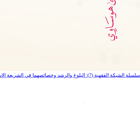
سلسلة الشبكة الفقهية (7): البلوغ والرشد وخصائصهما في الشريعة الإسلامية