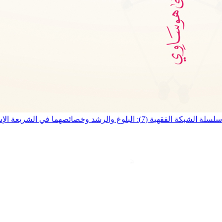
سلسلة الشبكة الفقهية (7): البلوغ والرشد وخصائصهما في الشريعة الإسلامية