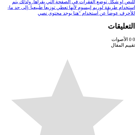
و شكل توضع الفقرات في الصفحة التي يقرأها. ولذلك يتم
 طريقة لوريم إيبسوم لأنها تعطي توزيعاَ طبيعياَ -إلى حد ما-
 عوضاً عن استخدام "هنا يوجد محتوى نصي
ليقات
صوات
المقال