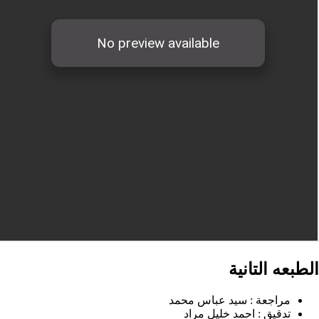
ه التانية
مراجعة :
سيد عباس محمد
تدقيق :
احمد خليل مراد